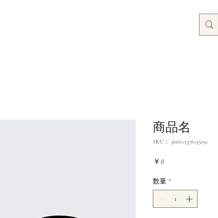
商品名
SKU： 366615376135191
価
￥8
格
数量
*